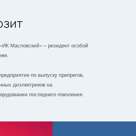
озит
«ИК Масловский» – резидент особой
еже.
редприятие по выпуску препрегов,
нных диэлектриков на
орудовании последнего поколения.