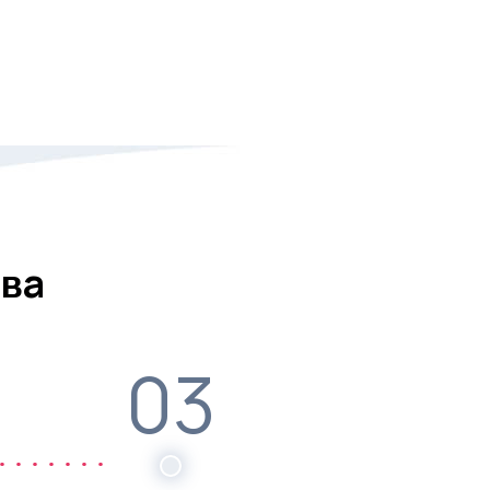
ва
03