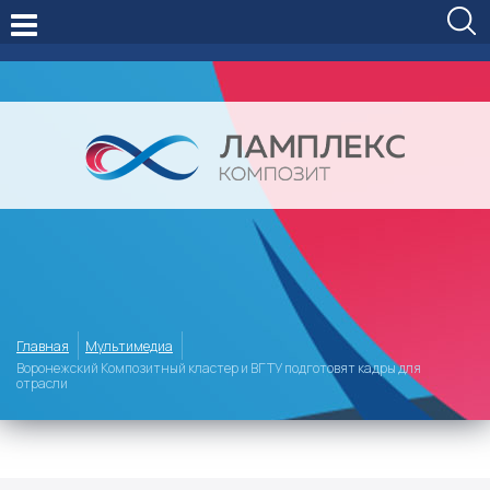
Главная
Мультимедиа
Воронежский Композитный кластер и ВГТУ подготовят кадры для
отрасли